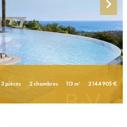
3 pièces
2 chambres
113 m²
2 144 905 €