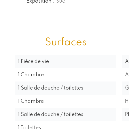
Exposition
Sud
Surfaces
1 Pièce de vie
A
1 Chambre
A
1 Salle de douche / toilettes
G
1 Chambre
H
1 Salle de douche / toilettes
P
1 Toilettes