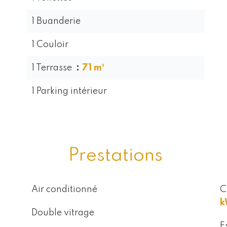
1 Buanderie
1 Couloir
1 Terrasse
71 m²
1 Parking intérieur
Prestations
Air conditionné
C
k
Double vitrage
E