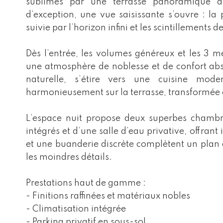
sublimés par une terrasse panoramique d
d’exception, une vue saisissante s’ouvre : l
suivie par l’horizon infini et les scintillements 
Dès l’entrée, les volumes généreux et les 3 m
une atmosphère de noblesse et de confort abs
naturelle, s’étire vers une cuisine mod
harmonieusement sur la terrasse, transformée en
L’espace nuit propose deux superbes chambr
intégrés et d’une salle d’eau privative, offra
et une buanderie discrète complètent un plan d
les moindres détails.
Prestations haut de gamme :
- Finitions raffinées et matériaux nobles
- Climatisation intégrée
- Parking privatif en sous-sol