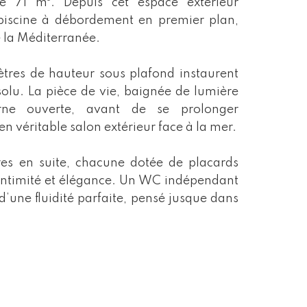
e 71 m². Depuis cet espace extérieur
a piscine à débordement en premier plan,
de la Méditerranée.
ètres de hauteur sous plafond instaurent
olu. La pièce de vie, baignée de lumière
erne ouverte, avant de se prolonger
 véritable salon extérieur face à la mer.
es en suite, chacune dotée de placards
nt intimité et élégance. Un WC indépendant
’une fluidité parfaite, pensé jusque dans