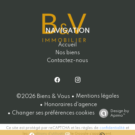
NAVIGATION
Accueil
Nos biens
Contactez-nous
Mentions légales
©2026 Biens & Vous
Honoraires d'agence
Design by
Changer ses préférences cookies
Apimo™
Ce site est protégé par reCAPTCHA et les règles de
confidentialité
et
les
conditions d'utilisation
de Google s'appliquent.