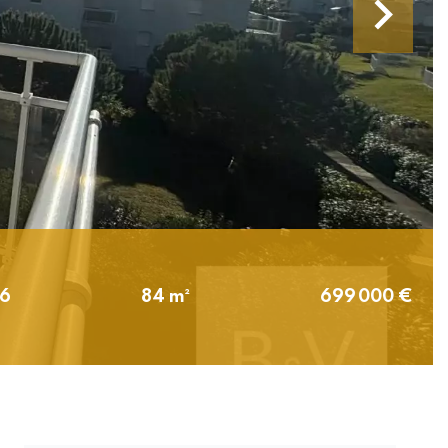
76
84 m²
699 000 €