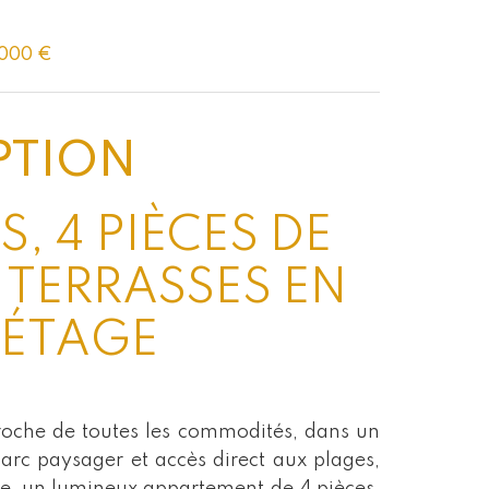
 000 €
PTION
S, 4 PIÈCES DE
E TERRASSES EN
 ÉTAGE
roche de toutes les commodités, dans un
arc paysager et accès direct aux plages,