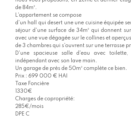
nous vous proposons, en 2ème et dernier étag
de 84m².
L'appartement se compose
d'un hall qui desert une une cuisine équipée sem
séjour d'une surface de 34m² qui donnent su
avec une vue dégagée sur le collines et aperçu
de 3 chambres qui s'ouvrent sur une terrasse p
D'une spacieuse salle d'eau avec toilett
indépendant avec son lave main.
Un garage de près de 50m² complète ce bien.
Prix : 699 000 € HAI
Taxe Foncière
1330€
Charges de copropriété:
285€/mois
DPE C