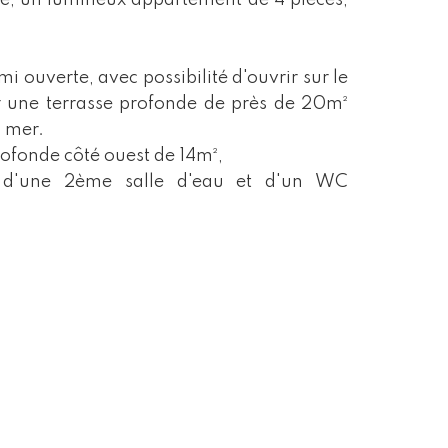
e, un lumineux appartement de 4 pièces,
i ouverte, avec possibilité d'ouvrir sur le
r une terrasse profonde de près de 20m²
s mer.
rofonde côté ouest de 14m²,
e, d'une 2ème salle d'eau et d'un WC