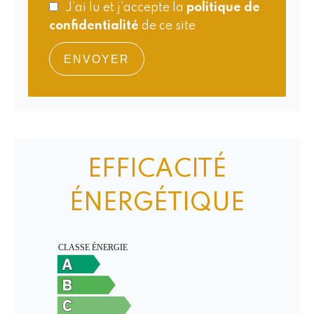
J’ai lu et j'accepte la
politique de
confidentialité
de ce site
ENVOYER
EFFICACITÉ
ÉNERGÉTIQUE